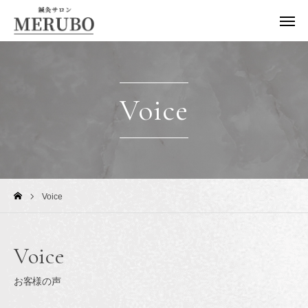
TEL
LINE
Instagram
RESERVE
Voice
HOME
コンセプト
メニュー
Voice
初めての方へ
Voice
アクセス
お客様の声
お客様の声